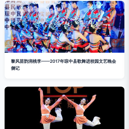
黎风苗韵润桃李——2017年琼中县歌舞进校园文艺晚会
侧记