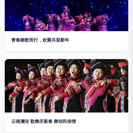
青春踏歌而行，欢聚共迎新年
云南澜沧 歌舞庆新春 舞动民俗情