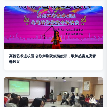
高雅艺术进校园 省歌舞剧院倾情献演，歌舞盛宴点亮青
春风采